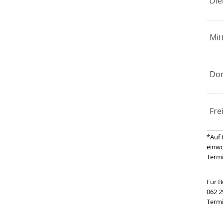
Die
Mit
Do
Fre
*Auf 
einw
Termi
Für B
062 2
Termi