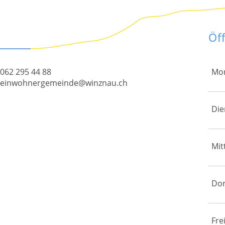
Öf
062 295 44 88
Mo
einwohnergemeinde@winznau.ch
Die
Mit
Do
Fre