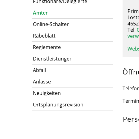
Funktionäre/Delegierte
Prim
Ämter
Lost
4652
Online-Schalter
Tel.
Räbeblatt
verw
Reglemente
Webs
Dienstleistungen
Abfall
Öffn
Anlässe
Telefo
Neuigkeiten
Termin
Ortsplanungsrevision
Per