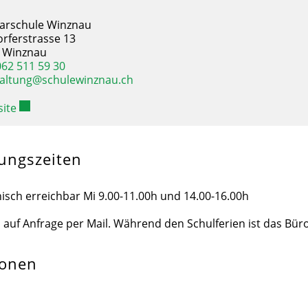
arschule Winznau
orferstrasse 13
 Winznau
062 511 59 30
altung@schulewinznau.ch
ite
ungszeiten
nisch erreichbar Mi 9.00-11.00h und 14.00-16.00h
 auf Anfrage per Mail. Während den Schulferien ist das Bür
sonen