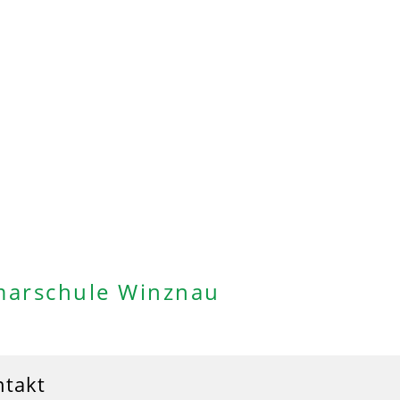
marschule Winznau
ntakt