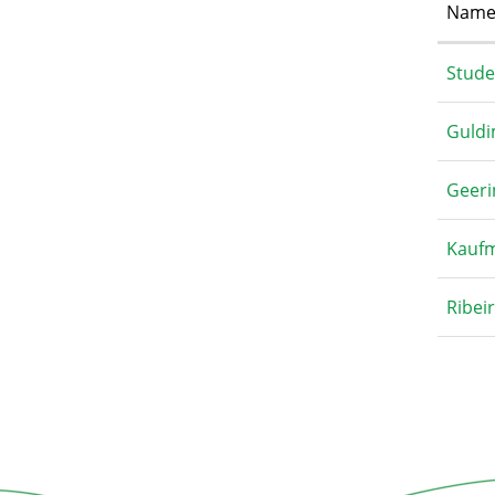
Name
Stude
Guld
Geeri
Kauf
Ribei